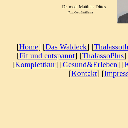
Dr. med. Matthias Dittes
(Arzt/Geschäftsführer)
[
Home
] [
Das Waldeck
] [
Thalassoth
[
Fit und entspannt
] [
ThalassoPlus
]
[
Komplettkur
] [
Gesund&Erleben
] [
[
Kontakt
] [
Impres